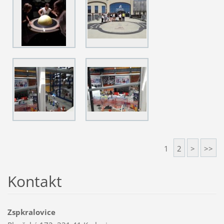
1
2
>
>>
Kontakt
Zspkralovice