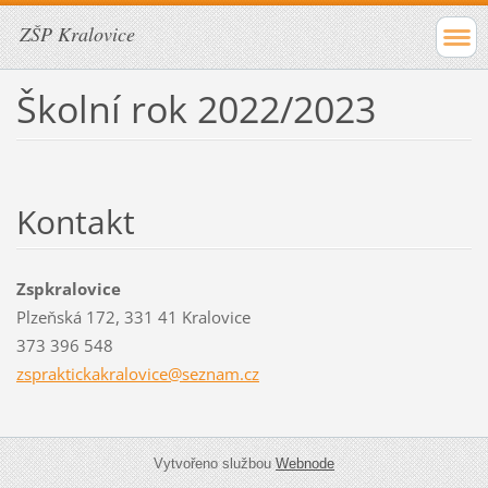
ZŠP Kralovice
Školní rok 2022/2023
Kontakt
Zspkralovice
Plzeňská 172, 331 41 Kralovice
373 396 548
zsprakti
ckakralo
vice@sez
nam.cz
Vytvořeno službou
Webnode