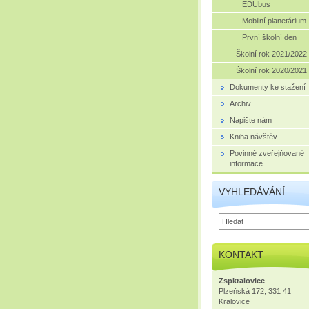
EDUbus
Mobilní planetárium
První školní den
Školní rok 2021/2022
Školní rok 2020/2021
Dokumenty ke stažení
Archiv
Napište nám
Kniha návštěv
Povinně zveřejňované
informace
VYHLEDÁVÁNÍ
KONTAKT
Zspkralovice
Plzeňská 172, 331 41
Kralovice