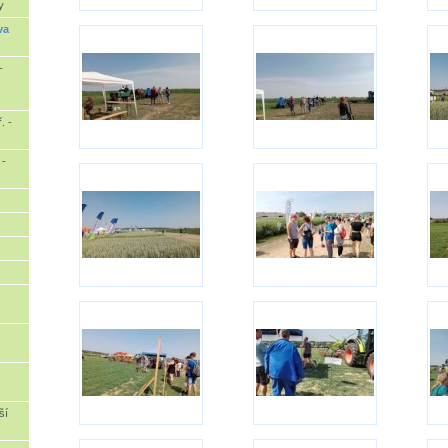
y
va
-
ř. -
 -
ší