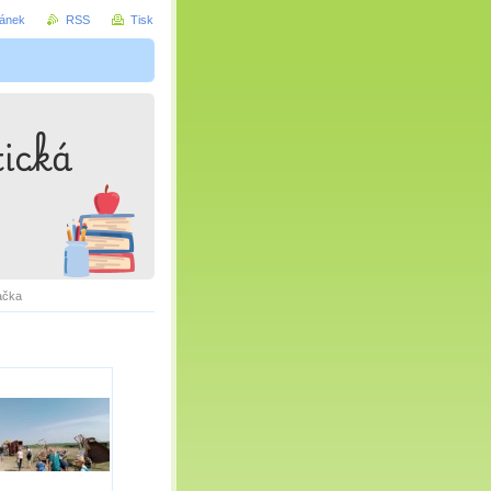
ránek
RSS
Tisk
ačka