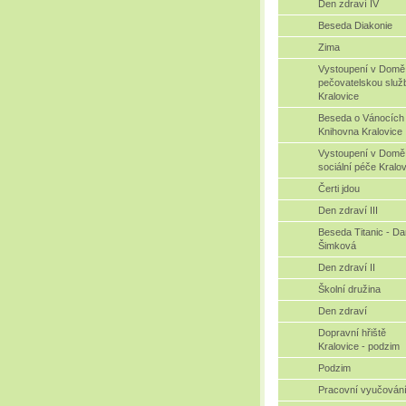
Den zdraví IV
Beseda Diakonie
Zima
Vystoupení v Domě
pečovatelskou služ
Kralovice
Beseda o Vánocích 
Knihovna Kralovice
Vystoupení v Domě
sociální péče Kralo
Čerti jdou
Den zdraví III
Beseda Titanic - D
Šimková
Den zdraví II
Školní družina
Den zdraví
Dopravní hřiště
Kralovice - podzim
Podzim
Pracovní vyučován