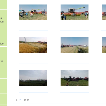
 s
bou
-
vice
ana
1
2
í