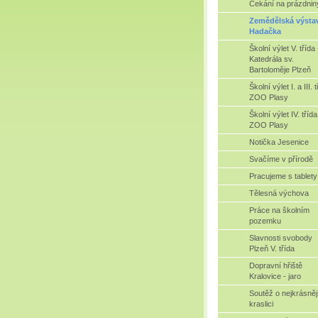
Čekání na prázdnin
Zemědělská výsta
Hadačka
Školní výlet V. třída 
Katedrála sv.
Bartoloměje Plzeň
Školní výlet I. a III. t
ZOO Plasy
Školní výlet IV. třída
ZOO Plasy
Notička Jesenice
Svačíme v přírodě
Pracujeme s tablety
Tělesná výchova
Práce na školním
pozemku
Slavnosti svobody
Plzeň V. třída
Dopravní hřiště
Kralovice - jaro
Soutěž o nejkrásněj
kraslici