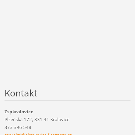
Kontakt
Zspkralovice
Plzeňská 172, 331 41 Kralovice
373 396 548
zsprakti
ckakralo
vice@sez
nam.cz