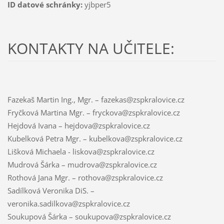
ID datové schránky:
yjbper5
KONTAKTY NA UČITELE:
Fazekaš Martin Ing., Mgr. – fazekas@zspkralovice.cz
Fryčková Martina Mgr. – fryckova@zspkralovice.cz
Hejdová Ivana – hejdova@zspkralovice.cz
Kubelková Petra Mgr. – kubelkova@zspkralovice.cz
Lišková Michaela - liskova@zspkralovice.cz
Mudrová Šárka – mudrova@zspkralovice.cz
Rothová Jana Mgr. – rothova@zspkralovice.cz
Sadílková Veronika DiS. –
veronika.sadilkova@zspkralovice.cz
Soukupová Šárka – soukupova@zspkralovice.cz