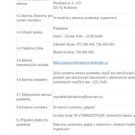
Plzeňská ul. č. 172
adresa
331 41 Kralovice
4.2 Adresa úřadovny pro
Je totožná s adresou podatelny organizace.
osobní návštěvu
Podatelna:
4.3 Úřední hodiny
Úterý – čtvrtek 9:00 – 12:00 hodin
Základní škola: 373 396 548, 736 482 054
4.4 Telefonní čísla
Školní družina: 736 482 053
4.5 Adresa
https://www.zspkralovice.webnode.cz
internetových stránek
Výše uvedená adresa podatelny slouží pro doručování d
podobě i pro doručování dokumentů v elektronické po
4.6 Adresa podatelny
technických nosičích dat – CD, DVD.
4.7 Elektronická adresa
zspraktickakralovice@seznam.cz
podatelny
4.8 Datová schránka
ID datové schránky:
yjbper5
na účet školy 78-1798860257/0100 (Komerční banka, a
5. Případné platby lze
poukázat
Dále jsou umožněny platby v hotovosti v úředních hodi
organizace.