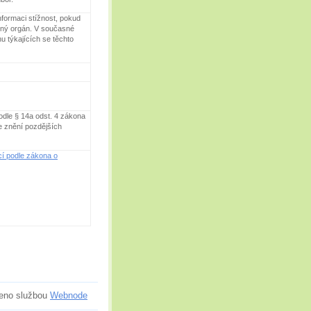
nformaci stížnost, pokud
zený orgán. V současné
 týkajících se těchto
odle § 14a odst. 4 zákona
e znění pozdějších
cí podle zákona o
eno službou
Webnode