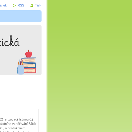
ránek
RSS
Tisk
 zřizovací listinou č.j.
kladního vzdělávání žáků.
b., o předškolním,