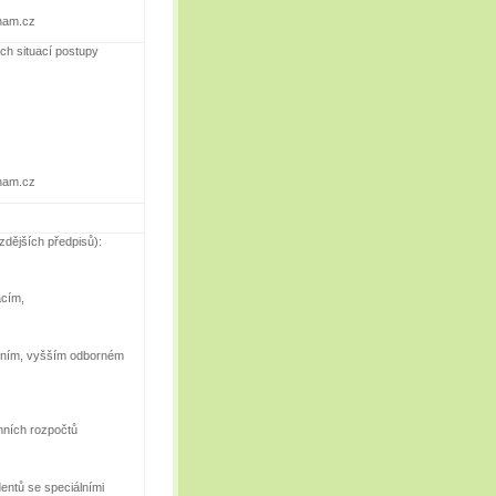
znam.cz
ích situací postupy
znam.cz
zdějších předpisů):
acím,
edním, vyšším odborném
mních rozpočtů
dentů se speciálními