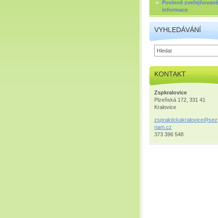
Povinně zveřejňovan
informace
VYHLEDÁVÁNÍ
KONTAKT
Zspkralovice
Plzeňská 172, 331 41
Kralovice
zsprakti
ckakralo
vice@sez
nam.cz
373 396 548