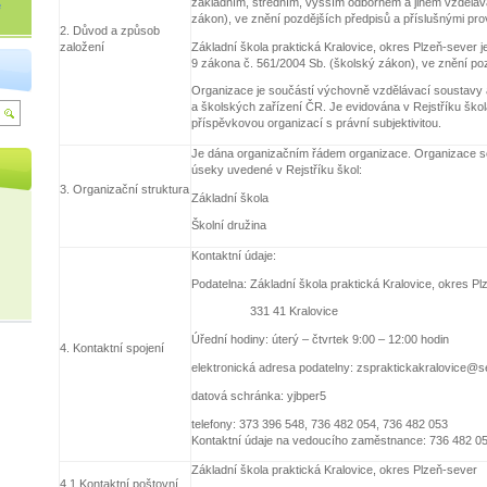
základním, středním, vyšším odborném a jiném vzdělává
é
zákon), ve znění pozdějších předpisů a příslušnými pro
2. Důvod a způsob
Základní škola praktická Kralovice, okres Plzeň-sever j
založení
9 zákona č. 561/2004 Sb. (školský zákon), ve znění po
Organizace je součástí výchovně vzdělávací soustavy a
a školských zařízení ČR. Je evidována v Rejstříku škol
příspěvkovou organizací s právní subjektivitou.
Je dána organizačním řádem organizace. Organizace se
úseky uvedené v Rejstříku škol:
3. Organizační struktura
Základní škola
Školní družina
Kontaktní údaje:
Podatelna: Základní škola praktická Kralovice, okres P
331 41 Kralovice
Úřední hodiny: úterý – čtvrtek 9:00 – 12:00 hodin
4. Kontaktní spojení
elektronická adresa podatelny: zspraktickakralovice
datová schránka: yjbper5
telefony: 373 396 548, 736 482 054, 736 482 053
Kontaktní údaje na vedoucího zaměstnance: 736 482 0
Základní škola praktická Kralovice, okres Plzeň-sever
4.1 Kontaktní poštovní