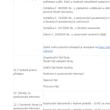
potřebami a dětí, žáků a studentů mimořádně nadaných
Vyhláška č. 48/2005 Sb., o základním vzdělávání a někt
povinné školní docházky,
Vyhláška č. 72/2005 Sb., o poskytování poradenských 
a školských poradenských zařízeních
Vyhláška č. 107/2005 Sb., o školním stravování
Zákon č. 110/2019 Sb., o zpracování osobních údajů
Úplné znění právních předpisů je dostupné na
https://a
zakonu/
Organizační řád školy
Školní řád základní školy
Vnitřní řád školní družiny
11.2 Vydané právní
předpisy
Směrnice k poskytování informací
Spisový řád
Provozní řád
12. Úhrady za
-
poskytování informací
Kopírování dokumentů v listinné podobě – 10 Kč za stra
12.1 Sazebník úhrad za
poskytování informací
Kopírování dokumentů v digitální podobě – 10 Kč za sou