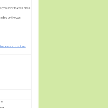
erých náležitostech plnění
služeb ve školách
plikace.mvcr.cz/sbirka-
nu,
bor.