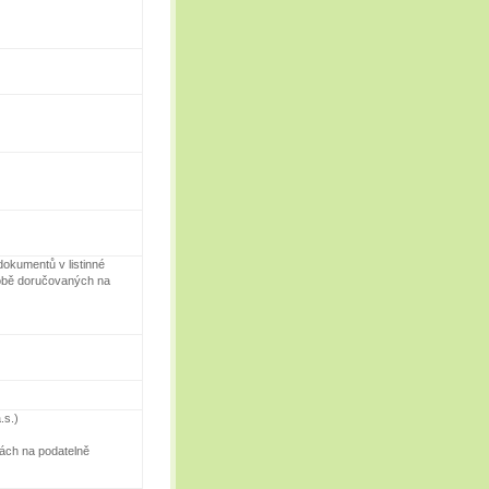
okumentů v listinné
době doručovaných na
.s.)
nách na podatelně