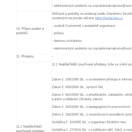
- elektronickým podáním na zspraktickakralovice@se
Stížnosti a podněty se podávají podle charakteru životn
uvedenými na portálu občana
https://portal.gov.cz
- osobně či písemně v podatelně organizace
10. Příjem podání a
podnětů
- poštou
- datovou schránkou
- elektronickým podáním na zspraktickakralovice@se
11. Předpisy
-
11.1 Nejdůležitější používané předpisy (vše ve znění po
Zákon č. 106/1999 Sb., o svobodném přístupu k inform
Zákon č. 500/2004 Sb., správní řád,
Zákon č. 561/2004 Sb., o předškolním, základním, stř
a jiném vzdělávání (školský zákon)
Zákon č. 563/2004 Sb., o pedagogických pracovnících
Zákon č. 250/2000 Sb., o rozpočtových pravidlech úze
Vyhláška č. 16/2005 Sb., o organizaci školního roku
11.1 Nejdůležitější
Vyhláška č. 27/2016 Sb., o vzdělávání dětí, žáků, a stu
používané předpisy