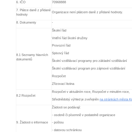
6. IČO
70968888
7. Plátce daně z přidané
Organizace není plátcem daně z přidané hodnoty.
hodnoty
8. Dokumenty
-
Školní řád
Vnitřní řád školní družiny
Provozní řád
Spisový řád
8.1 Seznamy hlavních
dokumentů
Školní vzdělávací programy pro základní vzdělávání
Školní vzdělávací program pro zájmové vzdělávání
Rozpočet
Zřizovací listina
Rozpočet v aktuálním roce, Rozpočet v minulém roce,
8.2 Rozpočet
Střednědobý výhled je zveřejněn
na stránkách města Kr
Žádosti se podávají:
- osobně či písemně v podatelně organizace
9. Žádosti o informace
- poštou
- datovou schránkou