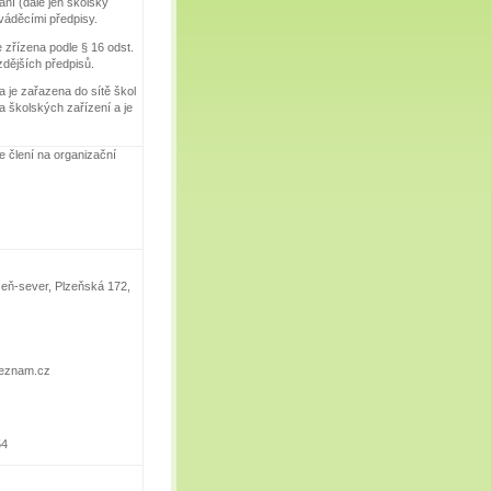
ní (dále jen školský
váděcími předpisy.
e zřízena podle § 16 odst.
zdějších předpisů.
 je zařazena do sítě škol
a školských zařízení a je
 člení na organizační
lzeň-sever, Plzeňská 172,
@seznam.cz
54