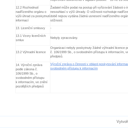
12.2 Rozhodnutí
Žadatel může podat na postup při vyřizování žádosti o i
nadřízeného orgánu o
nesouhlasí s výší úhrady. O stížnosti rozhoduje nadří
výši úhrad za poskytnutí
době nejsou vydána žádná usnesení nadřízeného orgánu
informací
stížností.
13. Licenční smlouvy
-
13.1 Vzory licenčních
Nebyly zpracovány.
smluv
Organizaci nebyly poskytnuty žádné výhradní licence p
13.2 Výhradní licence
č. 106/1999 Sb., o svobodném přístupu k informacím, v
předpisů.
Výroční zpráva o činnosti v oblasti poskytování informa
14. Výroční zpráva
svobodném přístupu k informacím
podle zákona č.
106/1999 Sb., o
svobodném přístupu
k informacím, ve znění
pozdějších předpisů
Vytvoř