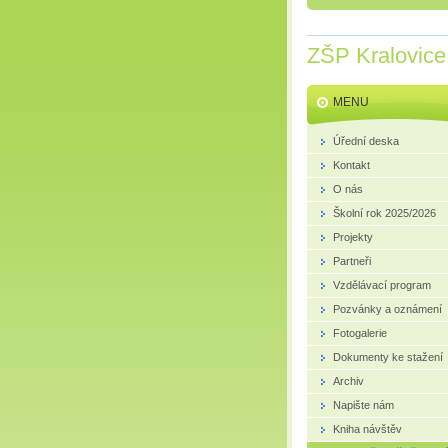
ZŠP Kralovice
MENU
Úřední deska
Kontakt
O nás
Školní rok 2025/2026
Projekty
Partneři
Vzdělávací program
Pozvánky a oznámení
Fotogalerie
Dokumenty ke stažení
Archiv
Napište nám
Kniha návštěv