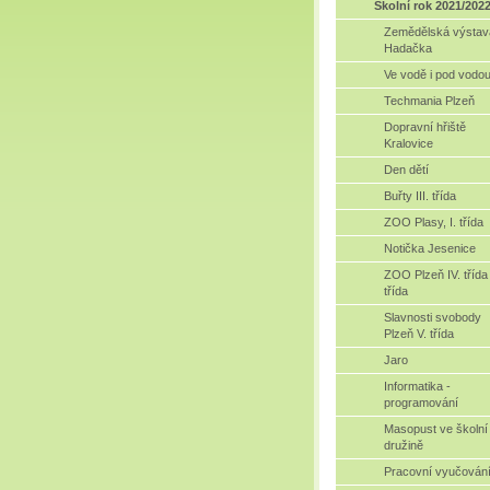
Školní rok 2021/202
Zemědělská výstav
Hadačka
Ve vodě i pod vodo
Techmania Plzeň
Dopravní hřiště
Kralovice
Den dětí
Buřty III. třída
ZOO Plasy, I. třída
Notička Jesenice
ZOO Plzeň IV. třída 
třída
Slavnosti svobody
Plzeň V. třída
Jaro
Informatika -
programování
Masopust ve školní
družině
Pracovní vyučován