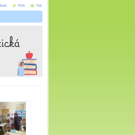
ránek
RSS
Tisk