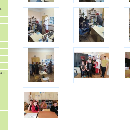
2
a
u
a II.
í