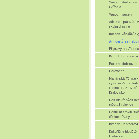
Vánoční dárky pro
zvířátka
Vánoční pečení
Adventní putování 
školní družině
Beseda Vánoční zv
Ani čertů se nebo
Přípravy na Vánoce
Beseda Den zdraví
Pečeme dobroty II
Halloween
Mariánská Týnice -
výstava Ze školníh
kabinetu a Zmizelé
Kralovicko
Den otevřených dve
města Kralovice
Centrum stavitelsk
dědictví Plasy
Beseda Den zdraví
Kukuřičné bludiště
Hadačka