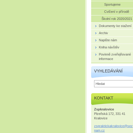
Sportujeme
Cvičení v přírodě
Školní rok 2020/2021
Dokumenty ke stažení
Archiv
Napište nám
Kniha návštěv
Povinně zveřejňované
informace
VYHLEDÁVÁNÍ
KONTAKT
Zspkralovice
Plzeňská 172, 331 41
Kralovice
zsprakti
ckakralo
vice@sez
nam.cz