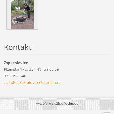
Kontakt
Zspkralovice
Plzeňská 172, 331 41 Kralovice
373 396 548
zsprakti
ckakralo
vice@sez
nam.cz
Vytvořeno službou
Webnode