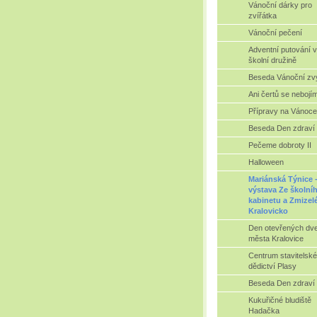
Vánoční dárky pro
zvířátka
Vánoční pečení
Adventní putování 
školní družině
Beseda Vánoční zv
Ani čertů se nebojí
Přípravy na Vánoce
Beseda Den zdraví
Pečeme dobroty II
Halloween
Mariánská Týnice 
výstava Ze školní
kabinetu a Zmizel
Kralovicko
Den otevřených dve
města Kralovice
Centrum stavitelsk
dědictví Plasy
Beseda Den zdraví
Kukuřičné bludiště
Hadačka