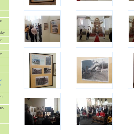
ve
yky
me
 2
-
ho
é
ří
ého