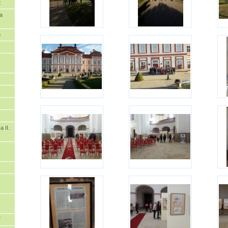
2
a
u
a II.
í