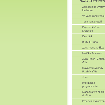
Školní rok 2021/202
Zemědělská výstav
Hadačka
Ve vodě i pod vodo
Techmania Plzeň
Dopravní hřiště
Kralovice
Den dětí
Buřty III. třída
ZOO Plasy, I. třída
Notička Jesenice
ZOO Plzeň IV. třída 
třída
Slavnosti svobody
Plzeň V. třída
Jaro
Informatika -
programování
Masopust ve školní
družině
Pracovní vyučován