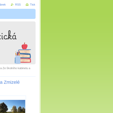
ránek
RSS
Tisk
a Ze školního kabinetu a
 a Zmizelé