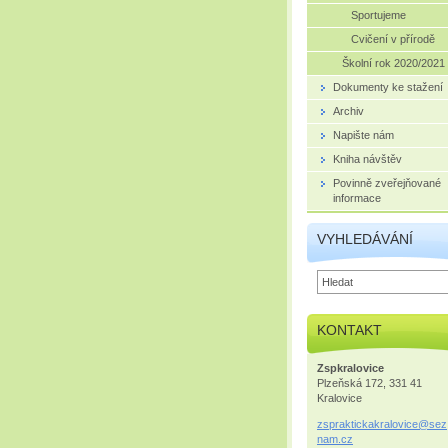
Sportujeme
Cvičení v přírodě
Školní rok 2020/2021
Dokumenty ke stažení
Archiv
Napište nám
Kniha návštěv
Povinně zveřejňované
informace
VYHLEDÁVÁNÍ
KONTAKT
Zspkralovice
Plzeňská 172, 331 41
Kralovice
zsprakti
ckakralo
vice@sez
nam.cz