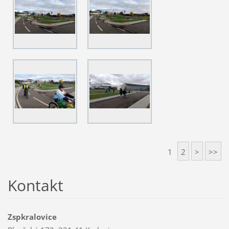
1
2
>
>>
Kontakt
Zspkralovice