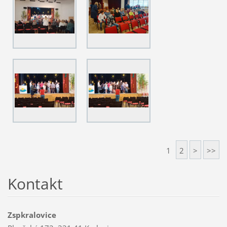
1
2
>
>>
Kontakt
Zspkralovice