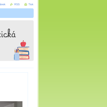
ránek
RSS
Tisk