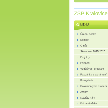
ZŠP Kralovice
MENU
Úřední deska
Kontakt
O nás
Školní rok 2025/2026
Projekty
Partneři
Vzdělávací program
Pozvánky a oznámení
Fotogalerie
Dokumenty ke stažení
Archiv
Napište nám
Kniha návštěv