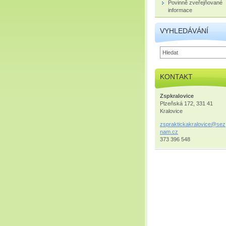
Povinně zveřejňované
informace
VYHLEDÁVÁNÍ
KONTAKT
Zspkralovice
Plzeňská 172, 331 41
Kralovice
zsprakti
ckakralo
vice@sez
nam.cz
373 396 548