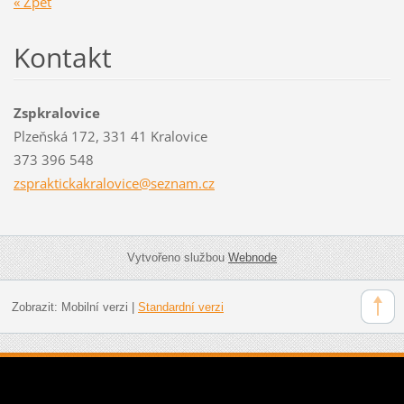
« Zpět
Kontakt
Zspkralovice
Plzeňská 172, 331 41 Kralovice
373 396 548
zsprakti
ckakralo
vice@sez
nam.cz
Vytvořeno službou
Webnode
Zobrazit:
Mobilní verzi
|
Standardní verzi