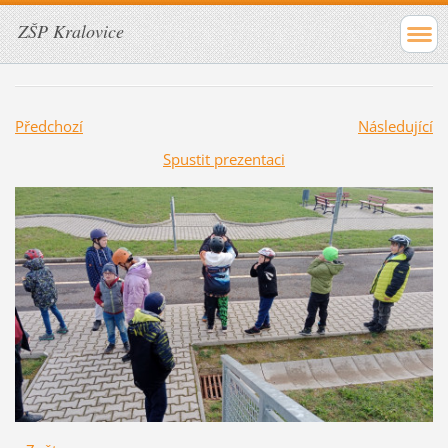
ZŠP Kralovice
Předchozí
Následující
Spustit prezentaci