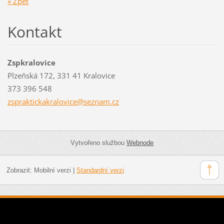
« Zpět
Kontakt
Zspkralovice
Plzeňská 172, 331 41 Kralovice
373 396 548
zsprakti
ckakralo
vice@sez
nam.cz
Vytvořeno službou
Webnode
Zobrazit:
Mobilní verzi
|
Standardní verzi