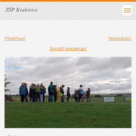
ZŠP Kralovice
Předchozí
Následující
Spustit prezentaci