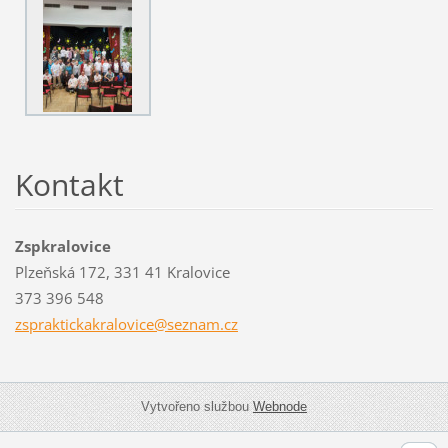
Kontakt
Zspkralovice
Plzeňská 172, 331 41 Kralovice
373 396 548
zsprakti
ckakralo
vice@sez
nam.cz
Vytvořeno službou
Webnode