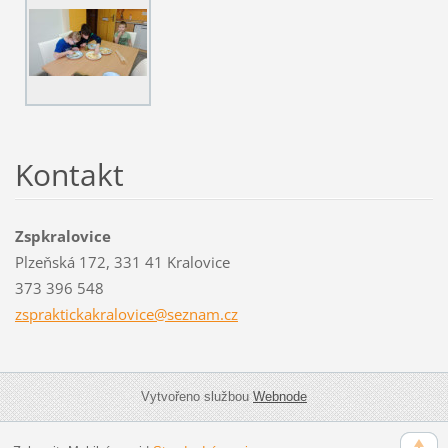
Kontakt
Zspkralovice
Plzeňská 172, 331 41 Kralovice
373 396 548
zsprakti
ckakralo
vice@sez
nam.cz
Vytvořeno službou
Webnode