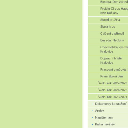
Beseda: Den zdraví 
Projekt Circus Hap
Kids Kožlany
Školní družina
Škola hrou
Cvičení v přírodě
Beseda: Nedluhy
Chovatelská výsta
Kralovice
Dopravní hřiště
Kralovice
Pracovní vyučován
První školní den
Školní rok 2022/2023
Školní rok 2021/2022
Školní rok 2020/2021
Dokumenty ke stažení
Archiv
Napište nám
Kniha návštěv