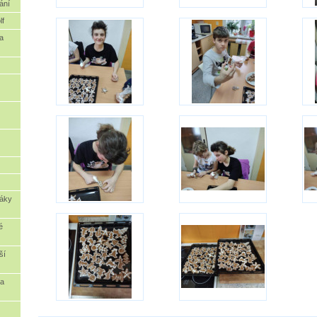
ání
lf
a
žáky
é
ší
va