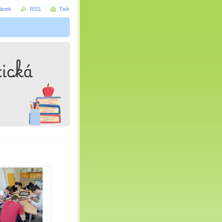
ránek
RSS
Tisk