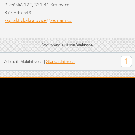
Plzeňská 172, 331 41 Kralovice
373 396 548
zsprakti
ckakralo
vice@sez
nam.cz
Vytvořeno službou
Webnode
Zobrazit:
Mobilní verzi
|
Standardní verzi