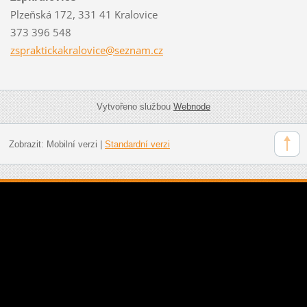
Plzeňská 172, 331 41 Kralovice
373 396 548
zsprakti
ckakralo
vice@sez
nam.cz
Vytvořeno službou
Webnode
Zobrazit:
Mobilní verzi
|
Standardní verzi