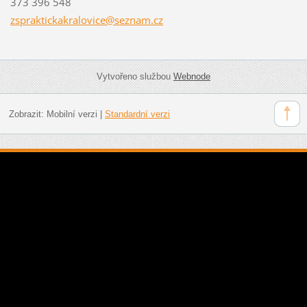
373 396 548
zsprakti
ckakralo
vice@sez
nam.cz
Vytvořeno službou
Webnode
Zobrazit:
Mobilní verzi
|
Standardní verzi