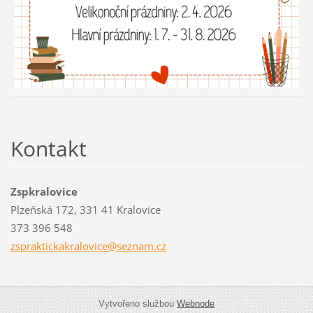
Kontakt
Zspkralovice
Plzeňská 172, 331 41 Kralovice
373 396 548
zsprakti
ckakralo
vice@sez
nam.cz
Vytvořeno službou
Webnode