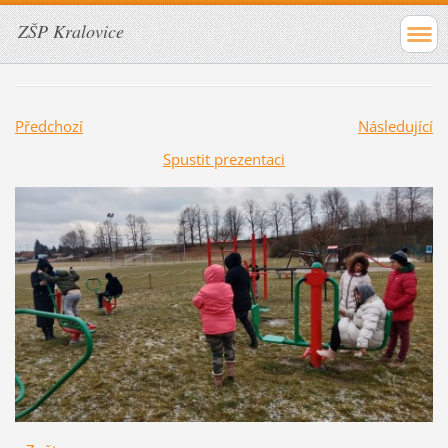
ZŠP Kralovice
Předchozí
Následující
Spustit prezentaci