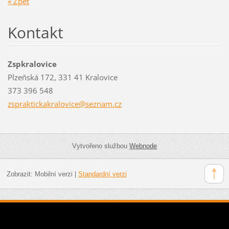
« Zpět
Kontakt
Zspkralovice
Plzeňská 172, 331 41 Kralovice
373 396 548
zsprakti
ckakralo
vice@sez
nam.cz
Vytvořeno službou
Webnode
Zobrazit:
Mobilní verzi
|
Standardní verzi