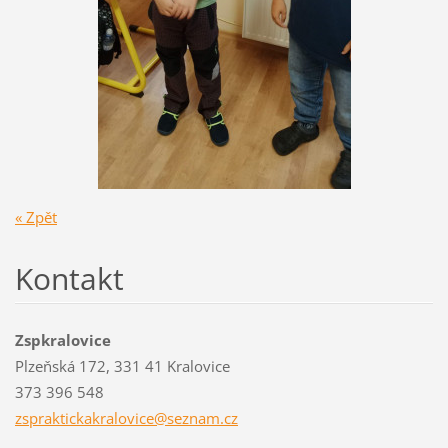
« Zpět
Kontakt
Zspkralovice
Plzeňská 172, 331 41 Kralovice
373 396 548
zsprakti
ckakralo
vice@sez
nam.cz