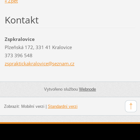
« Zpět
Kontakt
Zspkralovice
Plzeňská 172, 331 41 Kralovice
373 396 548
zsprakti
ckakralo
vice@sez
nam.cz
Vytvořeno službou
Webnode
Zobrazit:
Mobilní verzi
|
Standardní verzi