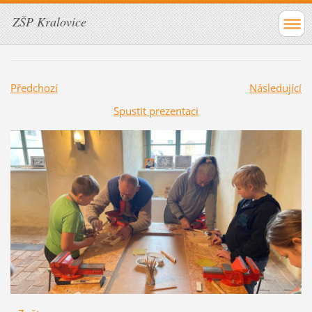
ZŠP Kralovice
Předchozí
Následující
Spustit prezentaci