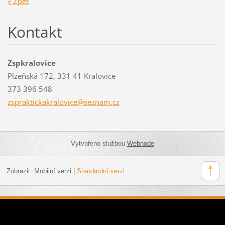
« Zpět
Kontakt
Zspkralovice
Plzeňská 172, 331 41 Kralovice
373 396 548
zsprakti
ckakralo
vice@sez
nam.cz
Vytvořeno službou
Webnode
Zobrazit:
Mobilní verzi
|
Standardní verzi