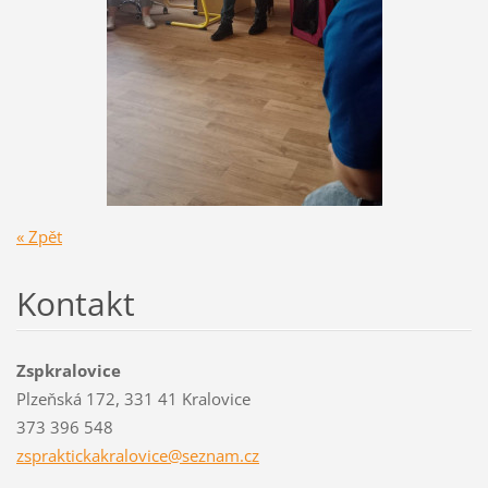
« Zpět
Kontakt
Zspkralovice
Plzeňská 172, 331 41 Kralovice
373 396 548
zsprakti
ckakralo
vice@sez
nam.cz