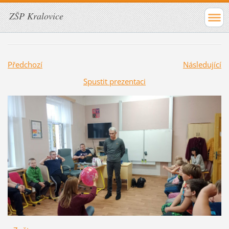
ZŠP Kralovice
Předchozí
Následující
Spustit prezentaci