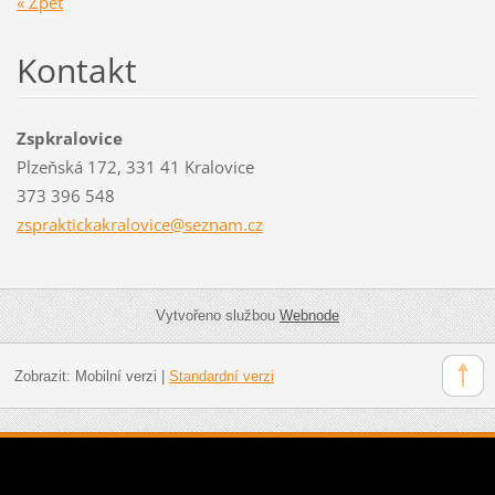
« Zpět
Kontakt
Zspkralovice
Plzeňská 172, 331 41 Kralovice
373 396 548
zsprakti
ckakralo
vice@sez
nam.cz
Vytvořeno službou
Webnode
Zobrazit:
Mobilní verzi
|
Standardní verzi