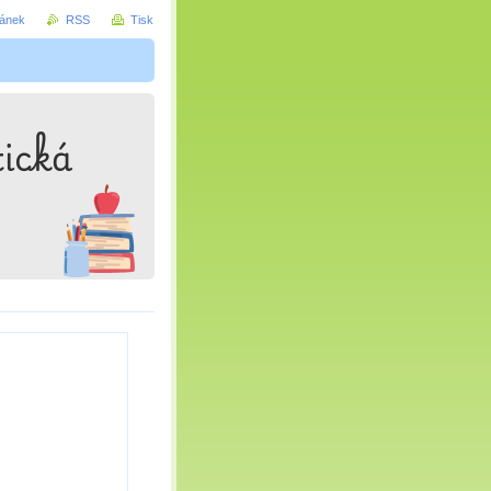
ránek
RSS
Tisk