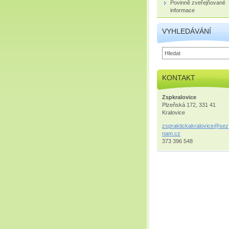
Povinně zveřejňované
informace
VYHLEDÁVÁNÍ
KONTAKT
Zspkralovice
Plzeňská 172, 331 41
Kralovice
zsprakti
ckakralo
vice@sez
nam.cz
373 396 548