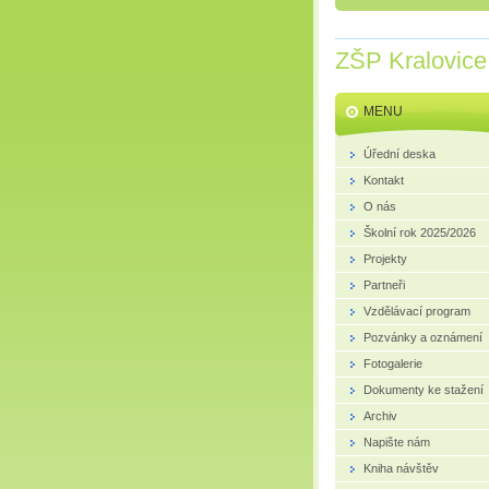
ZŠP Kralovice
MENU
Úřední deska
Kontakt
O nás
Školní rok 2025/2026
Projekty
Partneři
Vzdělávací program
Pozvánky a oznámení
Fotogalerie
Dokumenty ke stažení
Archiv
Napište nám
Kniha návštěv